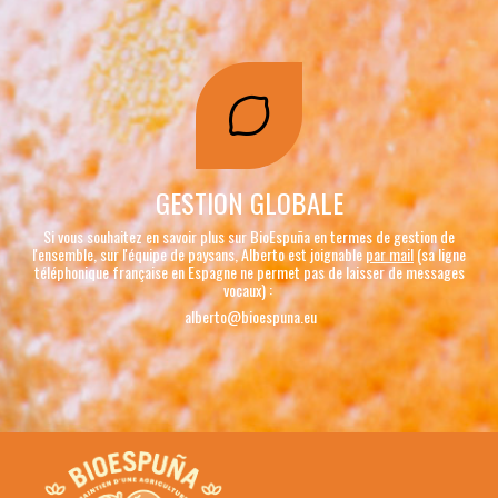
GESTION GLOBALE
Si vous souhaitez en savoir plus sur BioEspuña en termes de gestion de
l'ensemble, sur l'équipe de paysans, Alberto est joignable
par mail
(sa ligne
téléphonique française en Espagne ne permet pas de laisser de messages
vocaux) :
alberto@bioespuna.eu