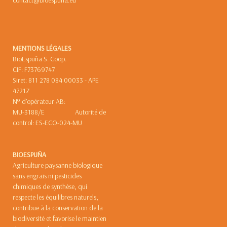
contact@bioespuna.eu
MENTIONS LÉGALES
BioEspuña S. Coop.
CIF: F73769747
Siret: 811 278 084 00033 - APE
4721Z
Nº d’opérateur AB:
MU-3188/E Autorité de
control: ES-ECO-024-MU
BIOESPUÑA
Agriculture paysanne biologique
sans engrais ni pesticides
chimiques de synthèse, qui
respecte les équilibres naturels,
contribue à la conservation de la
biodiversité et favorise le maintien