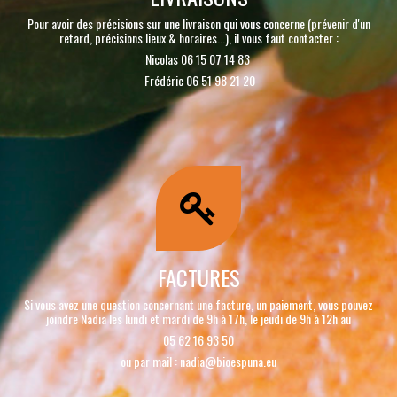
Pour avoir des précisions sur une livraison qui vous concerne (prévenir d'un
retard, précisions lieux & horaires...), il vous faut contacter :
Nicolas 06 15 07 14 83
Frédéric 06 51 98 21 20
FACTURES
Si vous avez une question concernant une facture, un paiement, vous pouvez
joindre Nadia les lundi et mardi de 9h à 17h, le jeudi de 9h à 12h au
05 62 16 93 50
ou par mail : nadia@bioespuna.eu