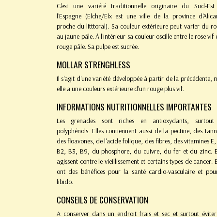
C'est une variété traditionnelle originaire du Sud-Es
l'Espagne (Elche/Elx est une ville de la province d'Alica
proche du litttoral). Sa couleur extérieure peut varier du r
au jaune pâle. À l'intérieur sa couleur oscille entre le rose vif e
rouge pâle. Sa pulpe est sucrée.
MOLLAR STRENGHLESS
Il s'agit d'une variété développée à partir de la précédente, 
elle a une couleurs extérieure d'un rouge plus vif.
INFORMATIONS NUTRITIONNELLES IMPORTANTES
Les grenades sont riches en antioxydants, surtout
polyphénols. Elles contiennent aussi de la pectine, des tann
des floavones, de l'acide folique, des fibres, des vitamines E,
B2, B3, B9, du phosphore, du cuivre, du fer et du zinc. E
agissent contre le vieillissement et certains types de cancer. E
ont des bénéfices pour la santé cardio-vasculaire et pou
libido.
CONSEILS DE CONSERVATION
A conserver dans un endroit frais et sec et surtout éviter