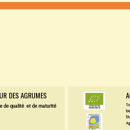
EUR DES AGRUMES
A
To
e de qualité
et de maturité
bi
l'
Ag