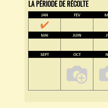
LA PÉRIODE DE RÉCOLTE
JAN
FEV
M
MAI
JUIN
J
SEPT
OCT