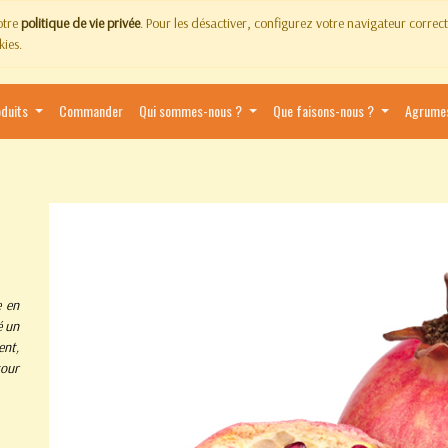
notre
politique de vie privée
. Pour les désactiver, configurez votre navigateur corre
kies.
oduits
Commander
Qui sommes-nous ?
Que faisons-nous ?
Agrume
e en
é un
ent,
tour