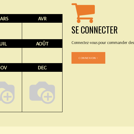
ARS
AVR
SE CONNECTER
Connectez-vous pour commander des 
UIL
AOÛT
CONNEXION >
NOV
DEC