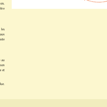
ois.
être
 les
 aux
aste
e au
son
e et
lue.