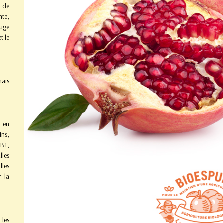
t de
nte,
ouge
t le
mais
 en
ins,
 B1,
lles
lles
r la
 les