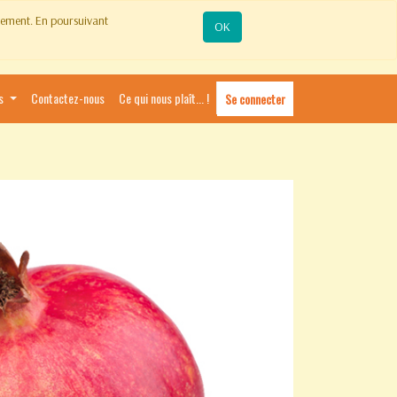
ctement. En poursuivant
OK
s
Contactez-nous
Ce qui nous plaît... !
Se connecter