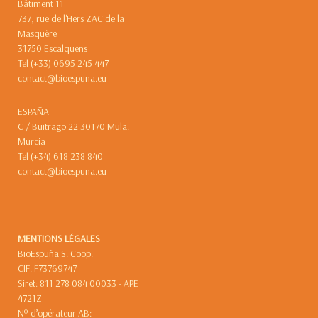
Bâtiment 11
737, rue de l'Hers ZAC de la
Masquère
31750 Escalquens
Tel (+33) 0695 245 447
contact@bioespuna.eu
ESPAÑA
C / Buitrago 22 30170 Mula.
Murcia
Tel (+34) 618 238 840
contact@bioespuna.eu
MENTIONS LÉGALES
BioEspuña S. Coop.
CIF: F73769747
Siret: 811 278 084 00033 - APE
4721Z
Nº d’opérateur AB: