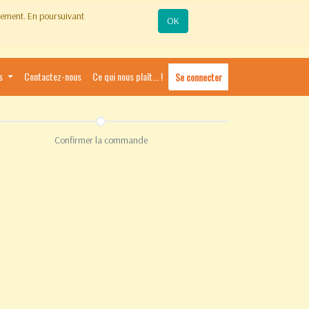
ctement. En poursuivant
OK
s
Contactez-nous
Ce qui nous plaît... !
Se connecter
Confirmer la commande