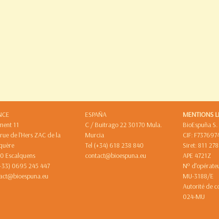
NCE
ESPAÑA
MENTIONS L
ment 11
C / Buitrago 22 30170 Mula.
BioEspuña S.
 rue de l'Hers ZAC de la
Murcia
CIF: F737697
quère
Tel (+34) 618 238 840
Siret: 811 27
0 Escalquens
contact@bioespuna.eu
APE 4721Z
(+33) 0695 245 447
Nº d’opérat
act@bioespuna.eu
MU-31
Autorité de c
024-MU