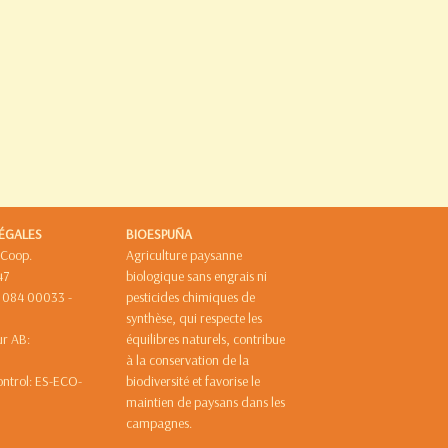
ÉGALES
BIOESPUÑA
 Coop.
Agriculture paysanne
47
biologique sans engrais ni
8 084 00033 -
pesticides chimiques de
synthèse, qui respecte les
eur AB:
équilibres naturels, contribue
88/E
à la conservation de la
ontrol: ES-ECO-
biodiversité et favorise le
maintien de paysans dans les
campagnes.