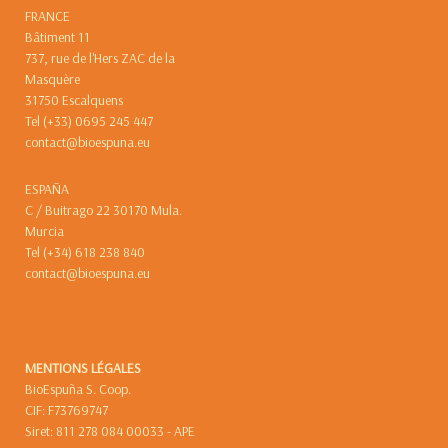
FRANCE
Bâtiment 11
737, rue de l'Hers ZAC de la
Masquère
31750 Escalquens
Tel (+33) 0695 245 447
contact@bioespuna.eu
ESPAÑA
C / Buitrago 22 30170 Mula.
Murcia
Tel (+34) 618 238 840
contact@bioespuna.eu
MENTIONS LÉGALES
BioEspuña S. Coop.
CIF: F73769747
Siret: 811 278 084 00033 - APE