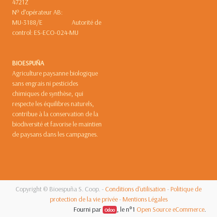
4721Z
Nº d’opérateur AB:
MU-3188/E Autorité de
control: ES-ECO-024-MU
BIOESPUÑA
Agriculture paysanne biologique
sans engrais ni pesticides
chimiques de synthèse, qui
respecte les équilibres naturels,
contribue à la conservation de la
biodiversité et favorise le maintien
de paysans dans les campagnes.
Copyright ©
Bioespuña S. Coop.
-
Conditions d'utilisation
-
Politique de
protection de la vie privée
-
Mentions Légales
Fourni par
, le n°1
Open Source eCommerce
.
Odoo