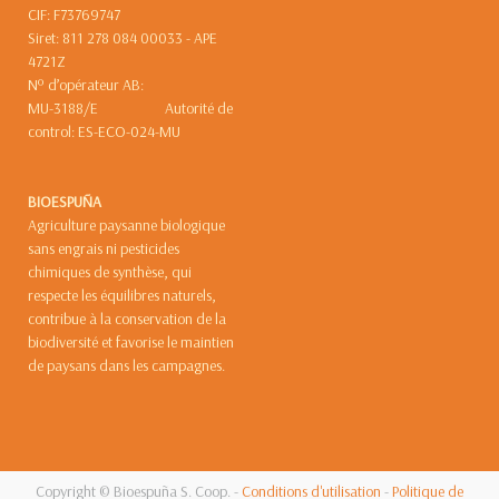
CIF: F73769747
Siret: 811 278 084 00033 - APE
4721Z
Nº d’opérateur AB:
MU-3188/E Autorité de
control: ES-ECO-024-MU
BIOESPUÑA
Agriculture paysanne biologique
sans engrais ni pesticides
chimiques de synthèse, qui
respecte les équilibres naturels,
contribue à la conservation de la
biodiversité et favorise le maintien
de paysans dans les campagnes.
Copyright ©
Bioespuña S. Coop.
-
Conditions d'utilisation
-
Politique de