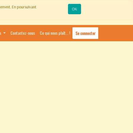
ctement. En poursuivant
OK
s
Contactez-nous
Ce qui nous plaît... !
Se connecter