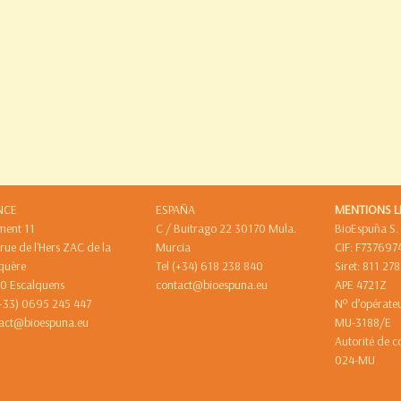
NCE
ESPAÑA
MENTIONS L
ment 11
C / Buitrago 22 30170 Mula.
BioEspuña S.
 rue de l'Hers ZAC de la
Murcia
CIF: F737697
quère
Tel (+34) 618 238 840
Siret: 811 27
0 Escalquens
contact@bioespuna.eu
APE 4721Z
(+33) 0695 245 447
Nº d’opérat
act@bioespuna.eu
MU-31
Autorité de c
024-MU