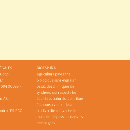
ÉGALES
BIOESPUÑA
 Coop.
Agriculture paysanne
47
biologique sans engrais ni
8 084 00033 -
pesticides chimiques de
synthèse, qui respecte les
eur AB:
équilibres naturels, contribue
88/E
à la conservation de la
ontrol: ES-ECO-
biodiversité et favorise le
maintien de paysans dans les
campagnes.